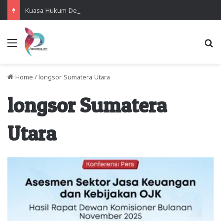
Kuasa Hukum Desak Polisi Segera Lakukan Digital Forensik HP Yanto Idorway dan Dua Saksi Kunci
Menu
Se
Home
/
longsor Sumatera Utara
longsor Sumatera
Utara