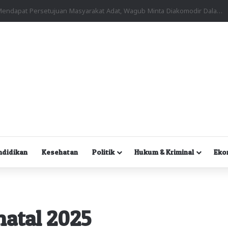
Kuasa Hukum Desak Polisi Segera Lakukan Digital Forensik HP Yanto Idorway dan Dua Saksi Kunci
ndidikan
Kesehatan
Politik
Hukum & Kriminal
Eko
atal 2025