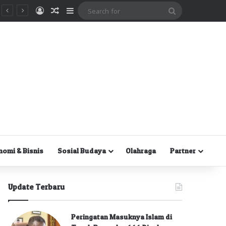
Masuk
Random Article
Sidebar
Search
for
nomi & Bisnis
Sosial Budaya
Olahraga
Partner
Update Terbaru
Peringatan Masuknya Islam di