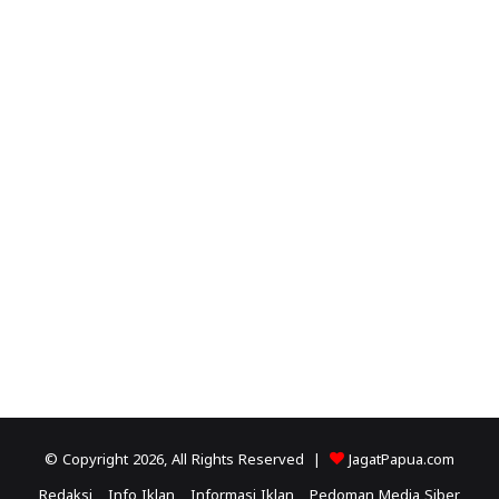
© Copyright 2026, All Rights Reserved |
JagatPapua.com
Redaksi
Info Iklan
Informasi Iklan
Pedoman Media Siber