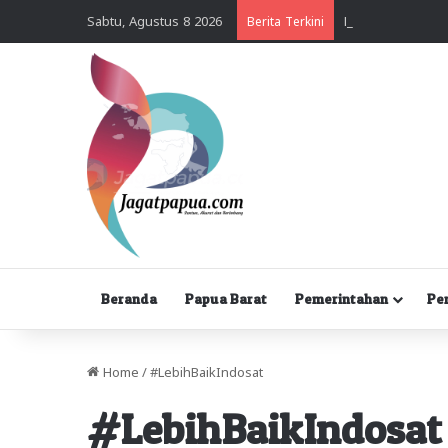
Sabtu, Agustus 8 2026
Berita Terkini
Beranda
Papua Barat
Pemerintahan
Pe
Home
/
#LebihBaikIndosat
#LebihBaikIndosat