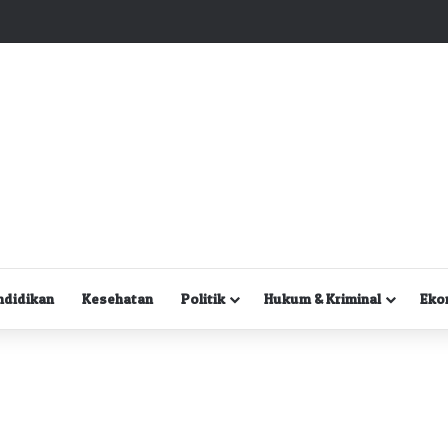
Kuasa Hukum Desak Polisi Segera Lakukan Digital Forensik HP Yanto Idorway dan Dua Saksi Kunci
ndidikan
Kesehatan
Politik
Hukum & Kriminal
Eko