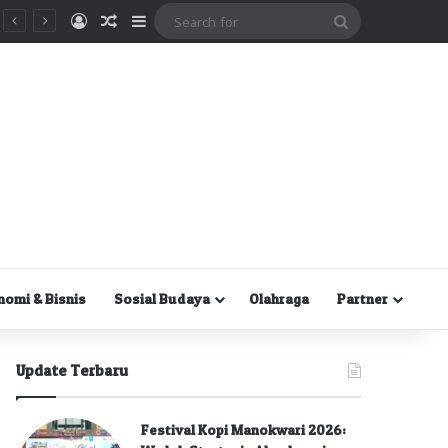
Masuk
Random Article
Sidebar
Search
for
nomi & Bisnis
Sosial Budaya
Olahraga
Partner
Update Terbaru
Festival Kopi Manokwari 2026: