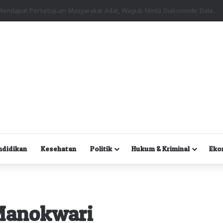
Kuasa Hukum Desak Polisi Segera Lakukan Digital Forensik HP Yanto Idorway dan Dua Saksi Kunci
ndidikan
Kesehatan
Politik
Hukum & Kriminal
Eko
Manokwari