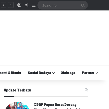
Masuk
Random Article
Sidebar
Search
for
nomi & Bisnis
Sosial Budaya
Olahraga
Partner
Update Terbaru
DPRP Papua Barat Dorong