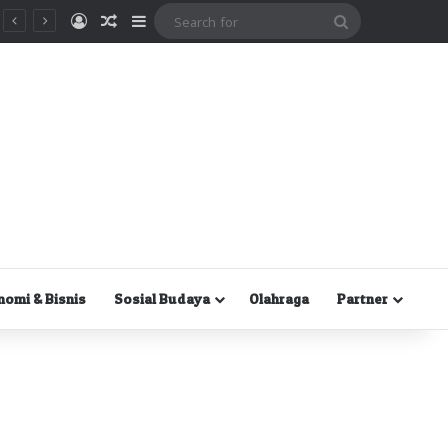
Masuk
Random Article
Sidebar
Search
for
nomi & Bisnis
Sosial Budaya
Olahraga
Partner