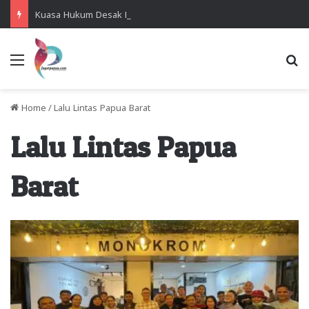
Kuasa Hukum Desak Polisi Segera Lakukan Digital Forensik HP Yanto Idorway dan Dua Saksi Kunci
Menu
Se
Home
/
Lalu Lintas Papua Barat
Lalu Lintas Papua
Barat