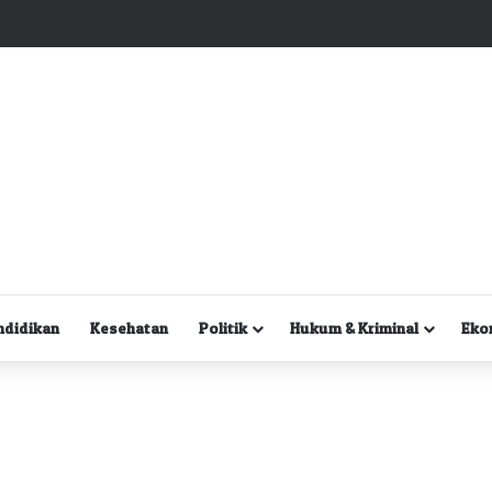
Kuasa Hukum Desak Polisi Segera Lakukan Digital Forensik HP Yanto Idorway dan Dua Saksi Kunci
ndidikan
Kesehatan
Politik
Hukum & Kriminal
Eko