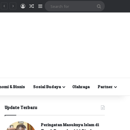
Masuk
Random Article
Sidebar
Search
for
nomi & Bisnis
Sosial Budaya
Olahraga
Partner
Update Terbaru
Peringatan Masuknya Islam di