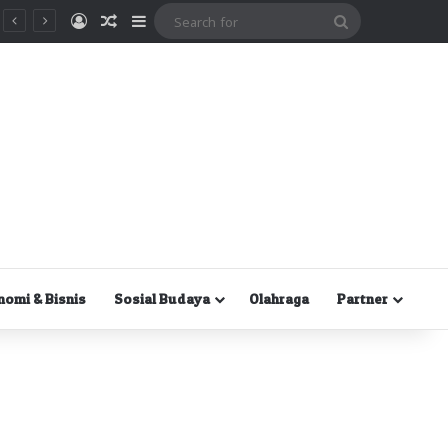
Masuk
Random Article
Sidebar
Search
for
nomi & Bisnis
Sosial Budaya
Olahraga
Partner