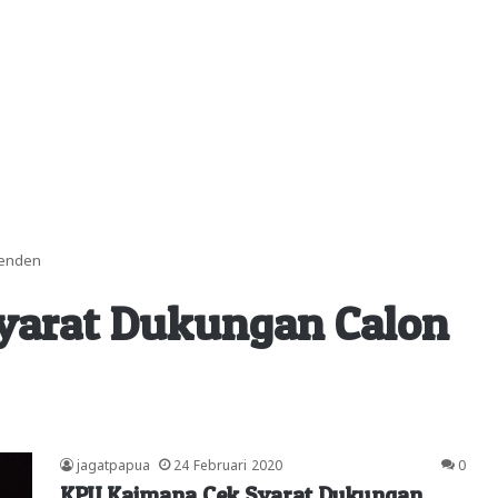
penden
yarat Dukungan Calon
jagatpapua
24 Februari 2020
0
KPU Kaimana Cek Syarat Dukungan