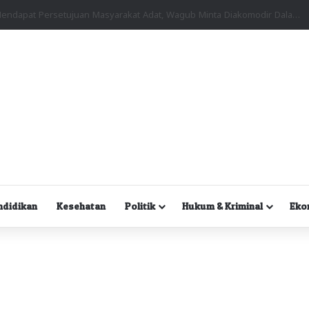
Kuasa Hukum Desak Polisi Segera Lakukan Digital Forensik HP Yanto Idorway dan Dua Saksi Kunci
ndidikan
Kesehatan
Politik
Hukum & Kriminal
Eko