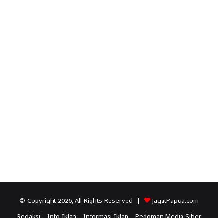
© Copyright 2026, All Rights Reserved |
JagatPapua.com
Redaksi
Info Iklan
Informasi Iklan
Pedoman Media Siber