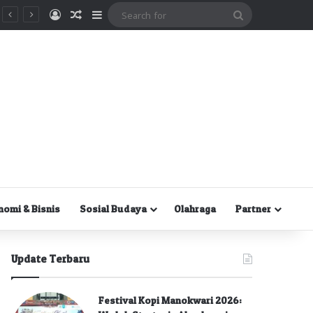
Masuk
Random Article
Sidebar
Search
for
nomi & Bisnis
Sosial Budaya
Olahraga
Partner
Update Terbaru
Festival Kopi Manokwari 2026: