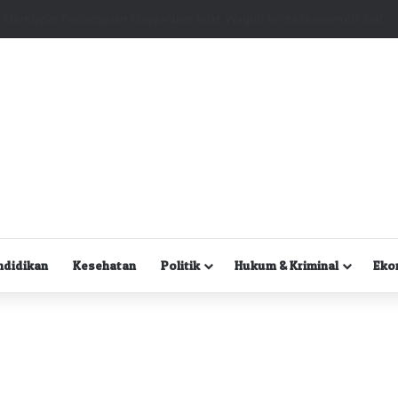
Kuasa Hukum Desak Polisi Segera Lakukan Digital Forensik HP Yanto Idorway dan Dua Saksi Kunci
ndidikan
Kesehatan
Politik
Hukum & Kriminal
Eko