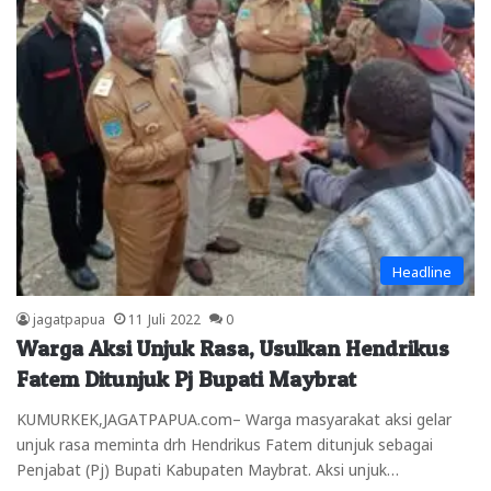
Headline
jagatpapua
11 Juli 2022
0
Warga Aksi Unjuk Rasa, Usulkan Hendrikus
Fatem Ditunjuk Pj Bupati Maybrat
KUMURKEK,JAGATPAPUA.com– Warga masyarakat aksi gelar
unjuk rasa meminta drh Hendrikus Fatem ditunjuk sebagai
Penjabat (Pj) Bupati Kabupaten Maybrat. Aksi unjuk…