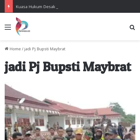
Kuasa Hukum Desak Polisi Segera Lakukan Digital Forensik HP Yanto Idorway dan Dua Saksi Kunci
Menu
Se
Home
/
jadi Pj Bupsti Maybrat
jadi Pj Bupsti Maybrat