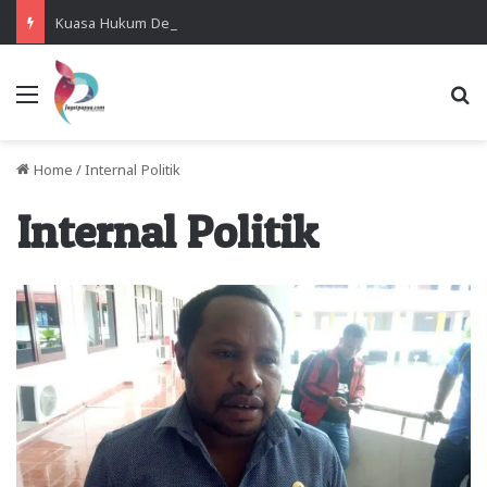
Kuasa Hukum Desak Polisi Segera Lakukan Digital Forensik HP Yanto Idorway dan Dua Saksi Kunci
Menu
Se
Home
/
Internal Politik
Internal Politik