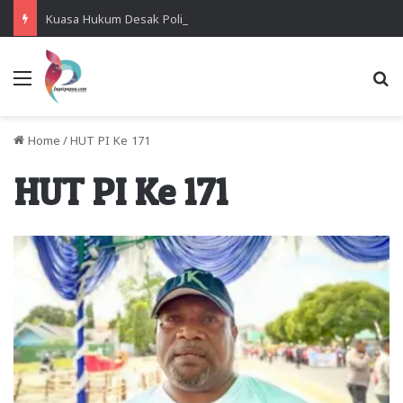
Kuasa Hukum Desak Polisi Segera Lakukan Digital Forensik HP Yanto Idorway dan Dua Saksi Kunci
Menu
Se
Home
/
HUT PI Ke 171
HUT PI Ke 171