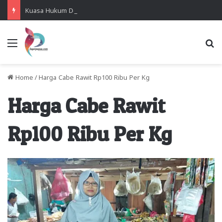
Kuasa Hukum Desak Polisi Segera Lakukan Digital Forensik HP Yanto Idorway dan Dua Saksi Kunci
Menu
Se
Home
/
Harga Cabe Rawit Rp100 Ribu Per Kg
Harga Cabe Rawit
Rp100 Ribu Per Kg