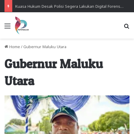
Kuasa Hukum Desak Polisi Segera Lakukan Digital Forensik HP Yanto Idorway dan Dua Saksi Kunci
Menu
Se
Home
/
Gubernur Maluku Utara
Gubernur Maluku
Utara