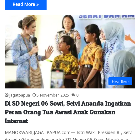
Read More »
Headline
jagatpapua
5 November 2025
0
Di SD Negeri 06 Sowi, Selvi Ananda Ingatkan
Peran Orang Tua Awasi Anak Gunakan
Internet
MANOKWARI,JAGATPAPUA.com— Istri Wakil Presiden RI, Selvi
Ananda Gibran berkunjung ke SD Negeri 06 Sowi, Manokwari,