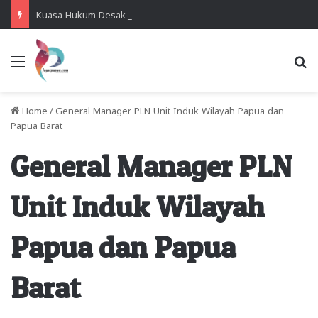
Kuasa Hukum Desak Polisi Segera Lakukan Digital Forensik HP Yanto Idorway dan Dua Saksi Kunci
Menu
Se
Home
/
General Manager PLN Unit Induk Wilayah Papua dan
Papua Barat
General Manager PLN
Unit Induk Wilayah
Papua dan Papua
Barat