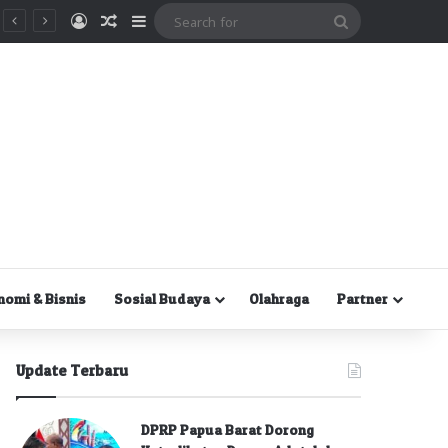
Masuk
Random Article
Sidebar
Search
for
nomi & Bisnis
Sosial Budaya
Olahraga
Partner
Update Terbaru
DPRP Papua Barat Dorong