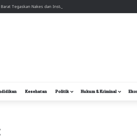
Gubernur Papua Barat Tegaskan Nakes dan Instansi Tak Boleh Persulit Masyarakat Berobat
ndidikan
Kesehatan
Politik
Hukum & Kriminal
Eko