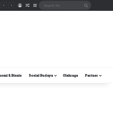
Masuk
Random Article
Sidebar
Search
for
nomi & Bisnis
Sosial Budaya
Olahraga
Partner