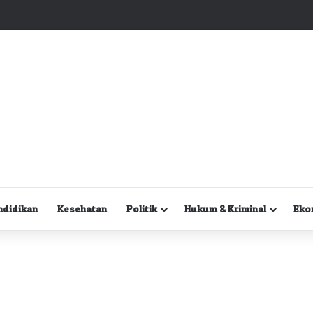
Kuasa Hukum Desak Polisi Segera Lakukan Digital Forensik HP Yanto Idorway dan Dua Saksi Kunci
ndidikan
Kesehatan
Politik
Hukum & Kriminal
Eko