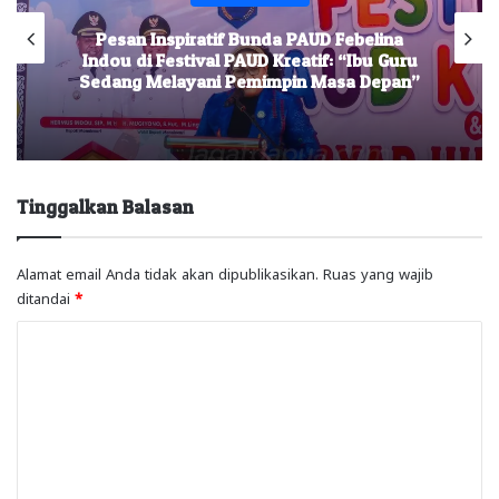
Pesan Inspiratif Bunda PAUD Febelina
Indou di Festival PAUD Kreatif: “Ibu Guru
Sedang Melayani Pemimpin Masa Depan”
Tinggalkan Balasan
Alamat email Anda tidak akan dipublikasikan.
Ruas yang wajib
ditandai
*
K
o
m
e
n