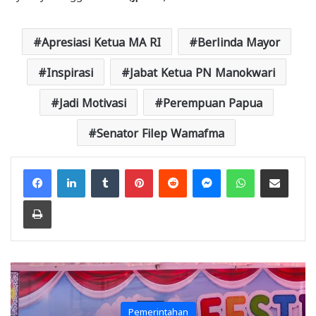
Apresiasi Ketua MA RI
Berlinda Mayor
Inspirasi
Jabat Ketua PN Manokwari
Jadi Motivasi
Perempuan Papua
Senator Filep Wamafma
Facebook
LinkedIn
Tumblr
Pinterest
Reddit
Messenger
WhatsApp
Share via Email
Print
Pemerintahan