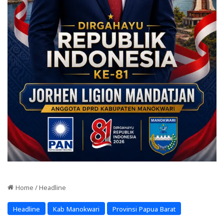
Home
/
Headline
Headline
Kab Manokwari
Provinsi Papua Barat