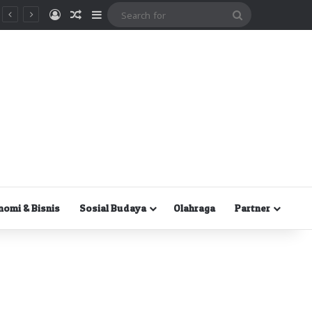
Masuk
Random Article
Sidebar
Search
for
nomi & Bisnis
Sosial Budaya
Olahraga
Partner