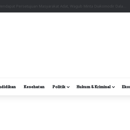
Kuasa Hukum Desak Polisi Segera Lakukan Digital Forensik HP Yanto Idorway dan Dua Saksi Kunci
ndidikan
Kesehatan
Politik
Hukum & Kriminal
Eko