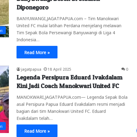
Diponegoro
BANYUWANGI,JAGATPAPUA.com – Tim Manokwari
United FC mulai latihan Perdana menjelang melawan
ri
Tim Sepak Bola Persewangi Banyuwangi di Liga 4
Indonesia…
Read More »
jagatpapua
18 April 2025
0
Legenda Persipura Eduard Ivakdalam
Kini Jadi Coach Manokwari United FC
MANOKWARI,JAGATPAPUA.com— Legenda Sepak Bola
asal Persipura Papua Eduard Evakdalam resmi menjadi
bagian dari tim Manokwari United FC. Eduard
Evakdalam telah…
ri
Read More »