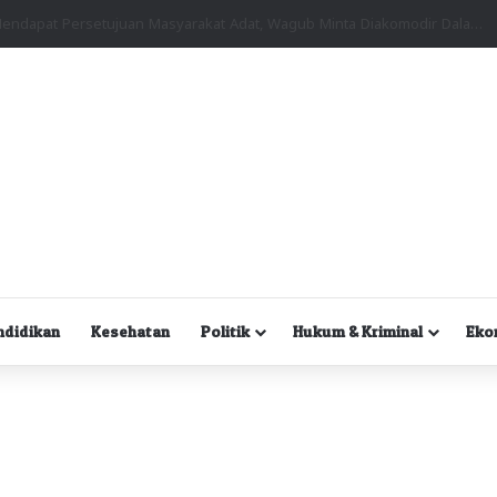
Kuasa Hukum Desak Polisi Segera Lakukan Digital Forensik HP Yanto Idorway dan Dua Saksi Kunci
ndidikan
Kesehatan
Politik
Hukum & Kriminal
Eko