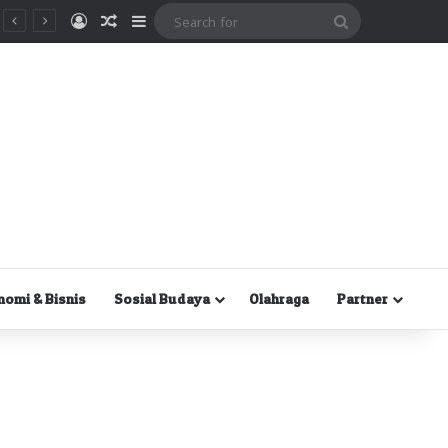
Masuk
Random Article
Sidebar
Search
for
nomi & Bisnis
Sosial Budaya
Olahraga
Partner