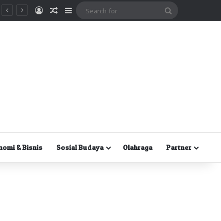
Masuk
Random Article
Sidebar
Search
for
nomi & Bisnis
Sosial Budaya
Olahraga
Partner