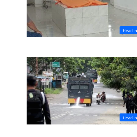
Headli
Headli