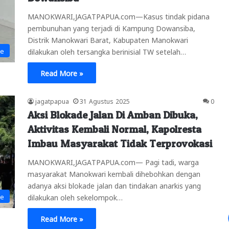
MANOKWARI,JAGATPAPUA.com—Kasus tindak pidana
pembunuhan yang terjadi di Kampung Dowansiba,
Distrik Manokwari Barat, Kabupaten Manokwari
ne
dilakukan oleh tersangka berinisial TW setelah…
Read More »
jagatpapua
31 Agustus 2025
0
Aksi Blokade Jalan Di Amban Dibuka,
Aktivitas Kembali Normal, Kapolresta
Imbau Masyarakat Tidak Terprovokasi
MANOKWARI,JAGATPAPUA.com— Pagi tadi, warga
masyarakat Manokwari kembali dihebohkan dengan
adanya aksi blokade jalan dan tindakan anarkis yang
ne
dilakukan oleh sekelompok…
Read More »