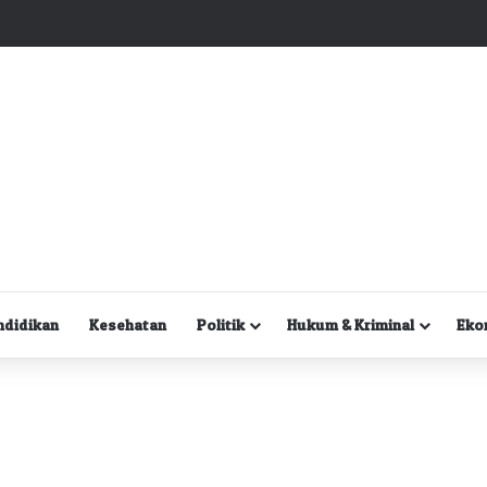
Kuasa Hukum Desak Polisi Segera Lakukan Digital Forensik HP Yanto Idorway dan Dua Saksi Kunci
ndidikan
Kesehatan
Politik
Hukum & Kriminal
Eko