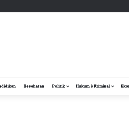
Kuasa Hukum Desak Polisi Segera Lakukan Digital Forensik HP Yanto Idorway dan Dua Saksi Kunci
ndidikan
Kesehatan
Politik
Hukum & Kriminal
Eko