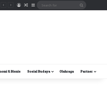
Masuk
Random Article
Sidebar
Search
for
nomi & Bisnis
Sosial Budaya
Olahraga
Partner