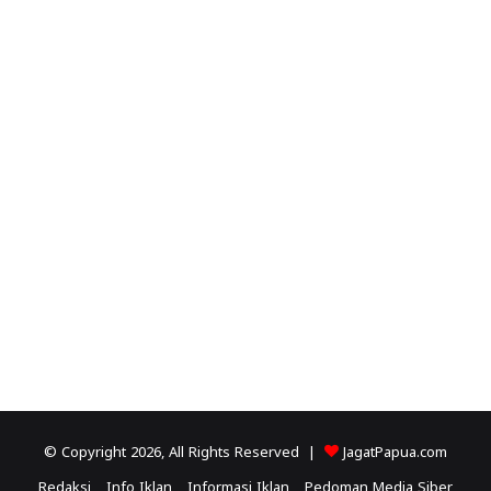
© Copyright 2026, All Rights Reserved |
JagatPapua.com
Redaksi
Info Iklan
Informasi Iklan
Pedoman Media Siber