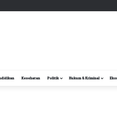
Kuasa Hukum Desak Polisi Segera Lakukan Digital Forensik HP Yanto Idorway dan Dua Saksi Kunci
ndidikan
Kesehatan
Politik
Hukum & Kriminal
Eko