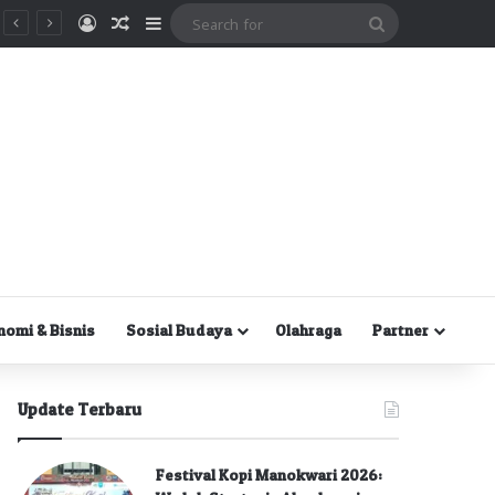
Masuk
Random Article
Sidebar
Search
for
nomi & Bisnis
Sosial Budaya
Olahraga
Partner
Update Terbaru
Festival Kopi Manokwari 2026: