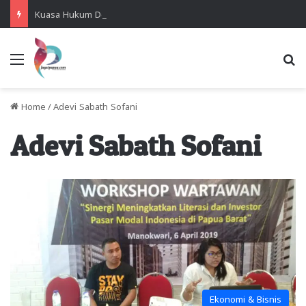
Kuasa Hukum Desak Polisi Segera Lakukan Digital Forensik HP Yanto Idorway dan Dua Saksi Kunci
Menu
Se
Home
/
Adevi Sabath Sofani
Adevi Sabath Sofani
Ekonomi & Bisnis