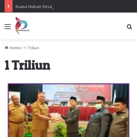
Kuasa Hukum Desak Polisi Segera Lakukan Digital Forensik HP Yanto Idorway dan Dua Saksi Kunci
Menu
Se
Home
/
1 Triliun
1 Triliun