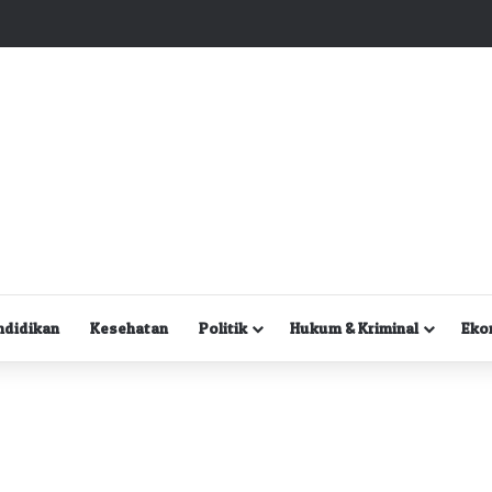
Kuasa Hukum Desak Polisi Segera Lakukan Digital Forensik HP Yanto Idorway dan Dua Saksi Kunci
ndidikan
Kesehatan
Politik
Hukum & Kriminal
Eko