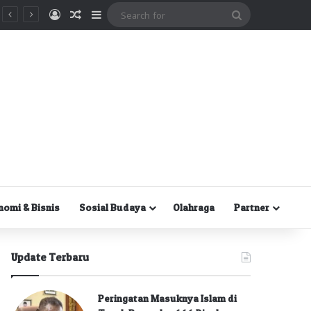
Masuk
Random Article
Sidebar
Search
for
nomi & Bisnis
Sosial Budaya
Olahraga
Partner
Update Terbaru
Peringatan Masuknya Islam di