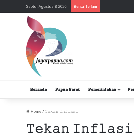
Sabtu, Agustus 8 2026
Berita Terkini
Beranda
Papua Barat
Pemerintahan
Pe
Home
/
𝚃𝚎𝚔𝚊𝚗 𝙸𝚗𝚏𝚕𝚊𝚜𝚒
𝚃𝚎𝚔𝚊𝚗 𝙸𝚗𝚏𝚕𝚊𝚜𝚒