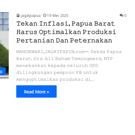
jagatpapua
19 Mei 2025
0
𝚃𝚎𝚔𝚊𝚗 𝙸𝚗𝚏𝚕𝚊𝚜𝚒, 𝙿𝚊𝚙𝚞𝚊 𝙱𝚊𝚛𝚊𝚝
𝙷𝚊𝚛𝚞𝚜 𝙾𝚙𝚝𝚒𝚖𝚊𝚕𝚔𝚊𝚗 𝙿𝚛𝚘𝚍𝚞𝚔𝚜𝚒
𝙿𝚎𝚛𝚝𝚊𝚗𝚒𝚊𝚗 𝙳𝚊𝚗 𝙿𝚎𝚝𝚎𝚛𝚗𝚊𝚔𝚊𝚗
𝙼𝙰𝙽𝙾𝙺𝚆𝙰𝚁𝙸,𝙹𝙰𝙶𝙰𝚃𝙿𝙰𝙿𝚄𝙰.𝚌𝚘𝚖— 𝚂𝚎𝚔𝚍𝚊 𝙿𝚊𝚙𝚞𝚊
𝙱𝚊𝚛𝚊𝚝, 𝙳𝚛𝚜. 𝙰𝚕𝚒 𝙱𝚊𝚑𝚊𝚖 𝚃𝚎𝚖𝚘𝚗𝚐𝚖𝚎𝚛𝚎, 𝙼𝚃𝙿
𝚖𝚎𝚗𝚎𝚔𝚊𝚗𝚔𝚊𝚗 𝚔𝚎𝚙𝚊𝚍𝚊 𝚜𝚎𝚕𝚞𝚛𝚞𝚑 𝙾𝙿𝙳
PB
𝚍𝚒𝚕𝚒𝚗𝚐𝚔𝚞𝚗𝚐𝚊𝚗 𝚙𝚎𝚖𝚙𝚛𝚘𝚟 𝙿𝙱 𝚞𝚗𝚝𝚞𝚔
𝚖𝚎𝚗𝚐𝚘𝚙𝚝𝚒𝚖𝚊𝚕𝚔𝚊𝚗 𝚙𝚛𝚘𝚍𝚞𝚔𝚜𝚒 𝚍𝚒…
Read More »