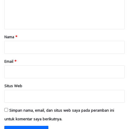
e
n
t
a
r
Nama
*
*
Email
*
Situs Web
Simpan nama, email, dan situs web saya pada peramban ini
untuk komentar saya berikutnya.