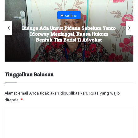
Headline
Polisi Amankan Barang Bukti dan Periksa
Sejumlah Saksi, Penyidikan Kematian
Yanto Idorway Terus Berjalan
Tinggalkan Balasan
Alamat email Anda tidak akan dipublikasikan.
Ruas yang wajib
ditandai
*
K
o
m