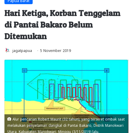
Papua Barat
Hari Ketiga, Korban Tenggelam
di Pantai Bakaro Belum
Ditemukan
jagatpapua
5 November 2019
Alur pencarian Robert Maurit (32 tahun), yang terseret ombak saat
melakukan penyelaman dangkal di Pantai Bakaro, Distrik Manokwari
Utara, Kabupaten Manokwari, Minggu (3/11/2019) lalu.