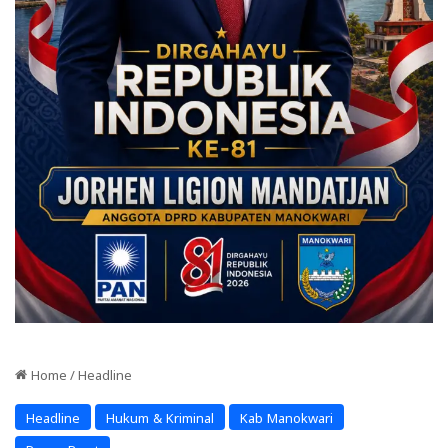
Home
/
Headline
Headline
Hukum & Kriminal
Kab Manokwari