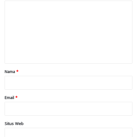
K
o
m
e
n
t
a
r
Nama
*
*
Email
*
Situs Web