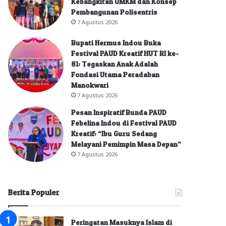
Kebangkitan UMKM dan Konsep
Pembangunan Polisentris
7 Agustus 2026
Bupati Hermus Indou Buka
Festival PAUD Kreatif HUT RI ke-
81: Tegaskan Anak Adalah
Fondasi Utama Peradaban
Manokwari
7 Agustus 2026
Pesan Inspiratif Bunda PAUD
Febelina Indou di Festival PAUD
Kreatif: “Ibu Guru Sedang
Melayani Pemimpin Masa Depan”
7 Agustus 2026
Berita Populer
Peringatan Masuknya Islam di