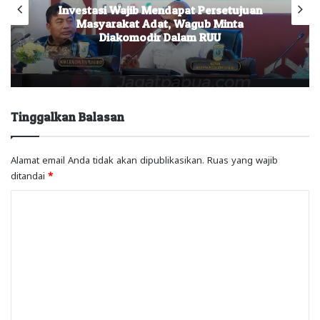
Investasi Wajib Mendapat Persetujuan
Masyarakat Adat, Wagub Minta
Diakomodir Dalam RUU
Tinggalkan Balasan
Alamat email Anda tidak akan dipublikasikan.
Ruas yang wajib
ditandai
*
K
o
m
e
n
t