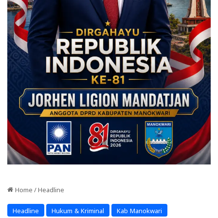
Home
/
Headline
Headline
Hukum & Kriminal
Kab Manokwari