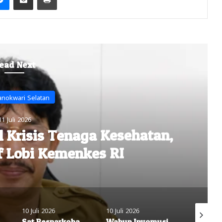
ead Next
Kab Manokwari
11 Juli 2026
Anggaran Kesehatan, Maksi
ubernur Evaluasi Dinkes
10 Juli 2026
20 Juni 2026
18 Juni 20
a Polres Manokwari Selatan Ungkap Peredaran Ganja, Satu Pria Diamankan
Wabup Inyomusi Buka Rapat Konsolidasi Wilayah XII GKI, Tekankan Transparansi Pengelolaan Keuangan Gereja
Wapres Gibran Tanam Bibit Kakao di Mansel, Dorong Papua Barat Jadi Sentra Kakao Nasional