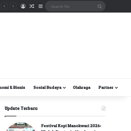
Masuk
Random Article
Sidebar
Search
for
nomi & Bisnis
Sosial Budaya
Olahraga
Partner
Update Terbaru
Festival Kopi Manokwari 2026: