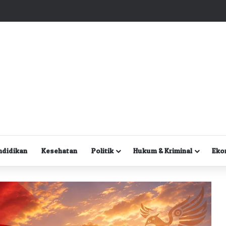
Kuasa Hukum Desak Polisi Segera Lakukan Digital Forensik HP Yanto Idorway dan Dua Saksi Kunci
ndidikan
Kesehatan
Politik
Hukum & Kriminal
Eko