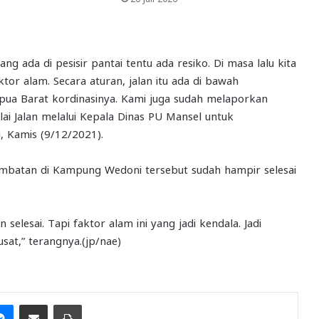
ng ada di pesisir pantai tentu ada resiko. Di masa lalu kita
ktor alam. Secara aturan, jalan itu ada di bawah
ua Barat kordinasinya. Kami juga sudah melaporkan
i Jalan melalui Kepala Dinas PU Mansel untuk
, Kamis (9/12/2021).
jembatan di Kampung Wedoni tersebut sudah hampir selesai
n selesai. Tapi faktor alam ini yang jadi kendala. Jadi
sat,” terangnya.(jp/nae)
it
Messenger
Share via Email
Print