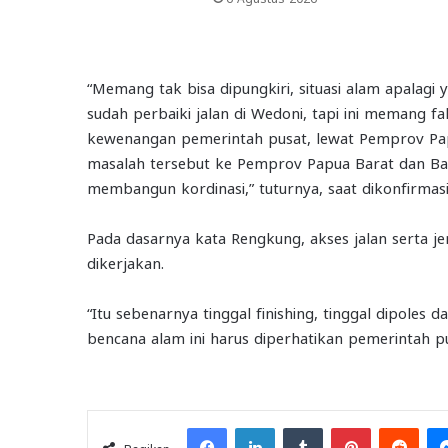
“Memang tak bisa dipungkiri, situasi alam apalagi ya
sudah perbaiki jalan di Wedoni, tapi ini memang fa
kewenangan pemerintah pusat, lewat Pemprov Pap
masalah tersebut ke Pemprov Papua Barat dan Bala
membangun kordinasi,” tuturnya, saat dikonfirmasi
Pada dasarnya kata Rengkung, akses jalan serta 
dikerjakan.
“Itu sebenarnya tinggal finishing, tinggal dipoles da
bencana alam ini harus diperhatikan pemerintah pu
Facebook
LinkedIn
Tumblr
Pinterest
Redd
Bagikan