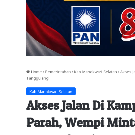
Home
/
Pemerintahan
/
Kab Manokwari Selatan
/
Akses J
Tanggulangi
Kab Manokwari Selatan
Akses Jalan Di Ka
Parah, Wempi Mint