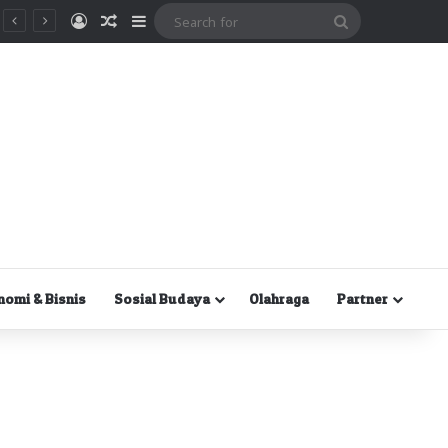
Masuk
Random Article
Sidebar
Search
for
nomi & Bisnis
Sosial Budaya
Olahraga
Partner