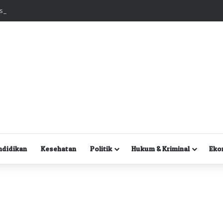
Kuasa Hukum Desak Polisi Segera Lakukan Digital Forensik HP Yanto Idorway dan Dua Saksi Kunci
ndidikan
Kesehatan
Politik
Hukum & Kriminal
Eko