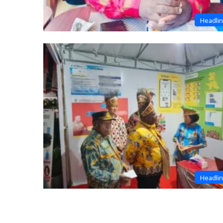
Headli
Headli