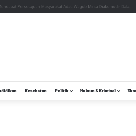
Kuasa Hukum Desak Polisi Segera Lakukan Digital Forensik HP Yanto Idorway dan Dua Saksi Kunci
ndidikan
Kesehatan
Politik
Hukum & Kriminal
Eko