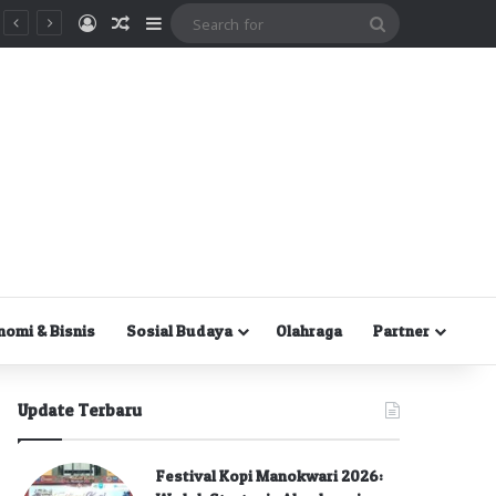
Masuk
Random Article
Sidebar
Search
for
nomi & Bisnis
Sosial Budaya
Olahraga
Partner
Update Terbaru
Festival Kopi Manokwari 2026: