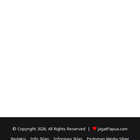
© Copyright 2026, All Rights Reserved |
JagatPapua.com
Redaksi
Info Iklan
Informasi Iklan
Pedoman Media Siber