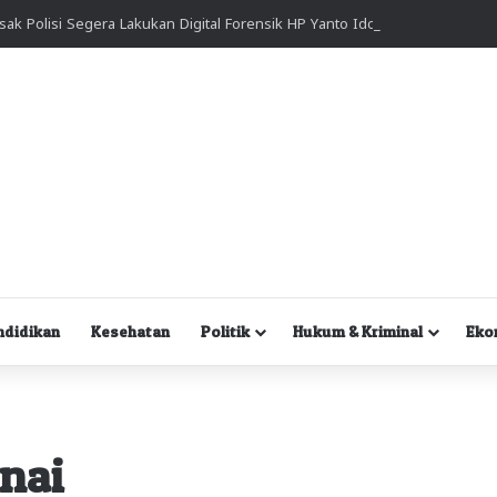
Kuasa Hukum Desak Polisi Segera Lakukan Digital Forensik HP Yanto Idorway dan Dua Saksi Kunci
ndidikan
Kesehatan
Politik
Hukum & Kriminal
Eko
nai