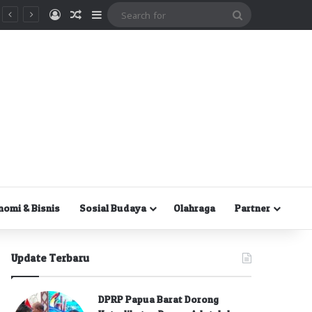
Masuk
Random Article
Sidebar
Search
for
nomi & Bisnis
Sosial Budaya
Olahraga
Partner
Update Terbaru
DPRP Papua Barat Dorong