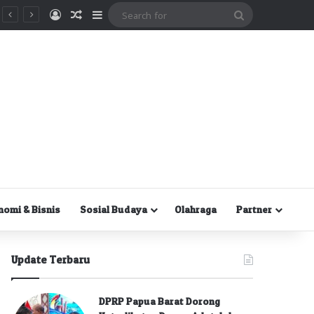
Masuk
Random Article
Sidebar
Search
for
nomi & Bisnis
Sosial Budaya
Olahraga
Partner
Update Terbaru
DPRP Papua Barat Dorong