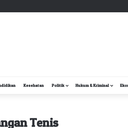
Kuasa Hukum Desak Polisi Segera Lakukan Digital Forensik HP Yanto Idorway dan Dua Saksi Kunci
ndidikan
Kesehatan
Politik
Hukum & Kriminal
Eko
ngan Tenis