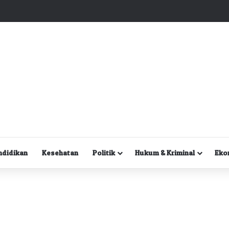
Kuasa Hukum Desak Polisi Segera Lakukan Digital Forensik HP Yanto Idorway dan Dua Saksi Kunci
ndidikan
Kesehatan
Politik
Hukum & Kriminal
Eko