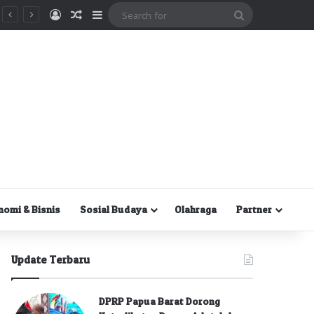
Masuk
Random Article
Sidebar
Search
for
nomi & Bisnis
Sosial Budaya
Olahraga
Partner
Update Terbaru
DPRP Papua Barat Dorong