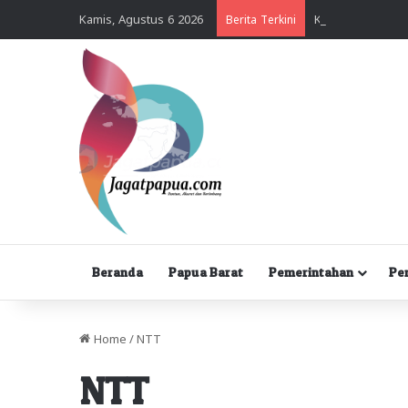
Kamis, Agustus 6 2026
Berita Terkini
Beranda
Papua Barat
Pemerintahan
Pe
Home
/
NTT
NTT