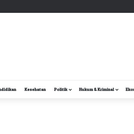
Kuasa Hukum Desak Polisi Segera Lakukan Digital Forensik HP Yanto Idorway dan Dua Saksi Kunci
ndidikan
Kesehatan
Politik
Hukum & Kriminal
Eko