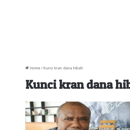
Home
/
Kunci kran dana hibah
Kunci kran dana hi