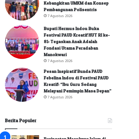
Kebangkitan UMKM dan Konsep
Pembangunan Polisentris
7 Agustus 2026
Bupati Hermus Indou Buka
Festival PAUD Kreatif HUT RI ke-
81: Tegaskan Anak Adalah
Fondasi Utama Peradaban
Manokwari
7 Agustus 2026
Pesan Inspiratif Bunda PAUD
Febelina Indou di Festival PAUD
Kreatif: “Ibu Guru Sedang
Melayani Pemimpin Masa Depan”
7 Agustus 2026
Berita Populer
Peringatan Masuknya Islam di