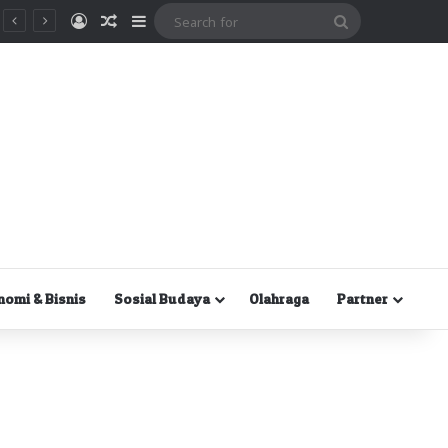
Masuk
Random Article
Sidebar
Search
for
nomi & Bisnis
Sosial Budaya
Olahraga
Partner