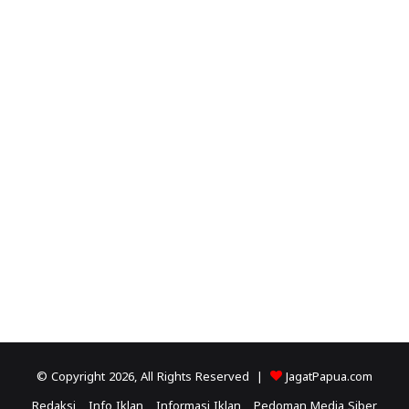
© Copyright 2026, All Rights Reserved |
JagatPapua.com
Redaksi
Info Iklan
Informasi Iklan
Pedoman Media Siber