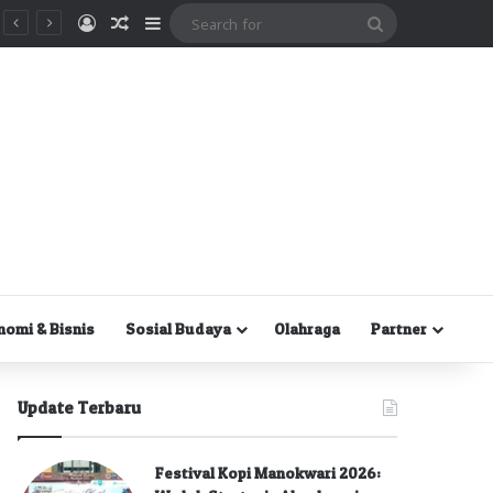
Masuk
Random Article
Sidebar
Search
for
nomi & Bisnis
Sosial Budaya
Olahraga
Partner
Update Terbaru
Festival Kopi Manokwari 2026: