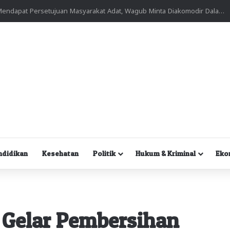
Kuasa Hukum Desak Polisi Segera Lakukan Digital Forensik HP Yanto Idorway dan Dua Saksi Kunci
ndidikan
Kesehatan
Politik
Hukum & Kriminal
Eko
 Gelar Pembersihan