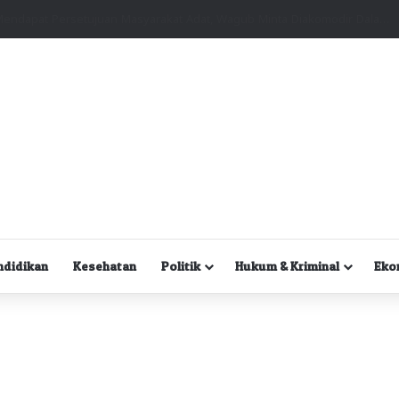
Kuasa Hukum Desak Polisi Segera Lakukan Digital Forensik HP Yanto Idorway dan Dua Saksi Kunci
ndidikan
Kesehatan
Politik
Hukum & Kriminal
Eko