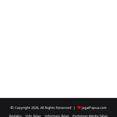
© Copyright 2026, All Rights Reserved |
JagatPapua.com
Redaksi
Info Iklan
Informasi Iklan
Pedoman Media Siber