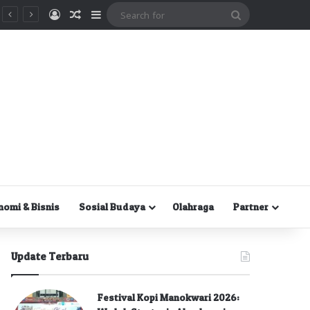
Masuk
Random Article
Sidebar
Search
for
nomi & Bisnis
Sosial Budaya
Olahraga
Partner
Update Terbaru
Festival Kopi Manokwari 2026: