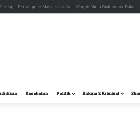
Kuasa Hukum Desak Polisi Segera Lakukan Digital Forensik HP Yanto Idorway dan Dua Saksi Kunci
ndidikan
Kesehatan
Politik
Hukum & Kriminal
Eko