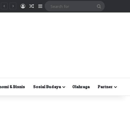
Masuk
Random Article
Sidebar
Search
for
nomi & Bisnis
Sosial Budaya
Olahraga
Partner