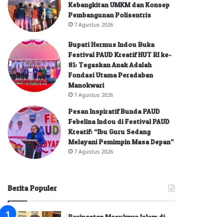
Kebangkitan UMKM dan Konsep
Pembangunan Polisentris
7 Agustus 2026
Bupati Hermus Indou Buka
Festival PAUD Kreatif HUT RI ke-
81: Tegaskan Anak Adalah
Fondasi Utama Peradaban
Manokwari
7 Agustus 2026
Pesan Inspiratif Bunda PAUD
Febelina Indou di Festival PAUD
Kreatif: “Ibu Guru Sedang
Melayani Pemimpin Masa Depan”
7 Agustus 2026
Berita Populer
Peringatan Masuknya Islam di