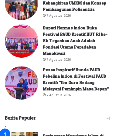
Kebangkitan UMKM dan Konsep
Pembangunan Polisentris
7 Agustus 2026
Bupati Hermus Indou Buka
Festival PAUD Kreatif HUT RI ke-
81: Tegaskan Anak Adalah
Fondasi Utama Peradaban
Manokwari
7 Agustus 2026
Pesan Inspiratif Bunda PAUD
Febelina Indou di Festival PAUD
Kreatif: “Ibu Guru Sedang
Melayani Pemimpin Masa Depan”
7 Agustus 2026
Berita Populer
Peringatan Masuknya Islam di