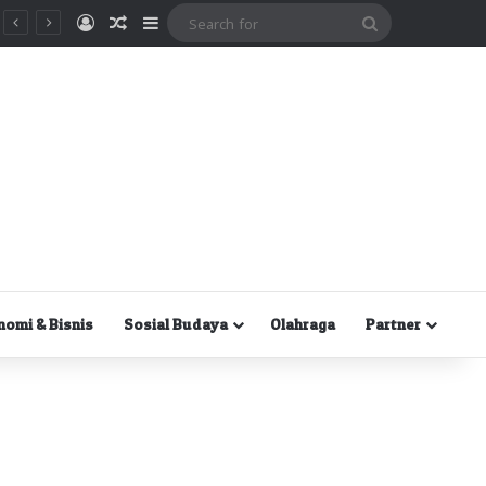
Masuk
Random Article
Sidebar
Search
for
nomi & Bisnis
Sosial Budaya
Olahraga
Partner