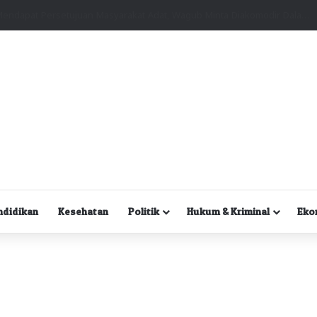
Kuasa Hukum Desak Polisi Segera Lakukan Digital Forensik HP Yanto Idorway dan Dua Saksi Kunci
ndidikan
Kesehatan
Politik
Hukum & Kriminal
Eko