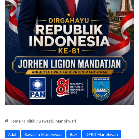
Home
/
Politik
/
Bawaslu Manokwari
Adat
Bawaslu Manokwari
Biak
DPRD Manokwari