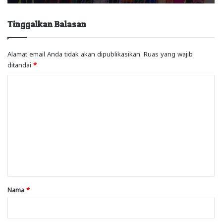
Tinggalkan Balasan
Alamat email Anda tidak akan dipublikasikan.
Ruas yang wajib
ditandai
*
K
o
m
e
n
t
a
r
Nama
*
*