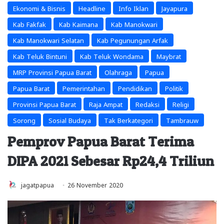
Ekonomi & Bisnis
Headline
Info Iklan
Jayapura
Kab Fakfak
Kab Kaimana
Kab Manokwari
Kab Manokwari Selatan
Kab Pegunungan Arfak
Kab Teluk Bintuni
Kab Teluk Wondama
Maybrat
MRP Provinsi Papua Barat
Olahraga
Papua
Papua Barat
Pemerintahan
Pendidikan
Politik
Provinsi Papua Barat
Raja Ampat
Redaksi
Religi
Sorong
Sosial Budaya
Tak Berkategori
Tambrauw
Pemprov Papua Barat Terima
DIPA 2021 Sebesar Rp24,4 Triliun
jagatpapua
26 November 2020