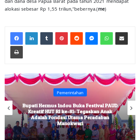
dan dana desa Papua Barat pada tahun 2021 mendapat
alokasi sebesar Rp 1,55 triliun,”bebernya.(
me
)
Facebook
LinkedIn
Tumblr
Pinterest
Reddit
Messenger
WhatsApp
Share via Email
Print
Pemerintahan
Bupati Hermus Indou Buka Festival PAUD
Kreatif HUT RI ke-81: Tegaskan Anak
Adalah Fondasi Utama Peradaban
Manokwari