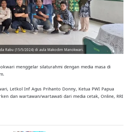
a Rabu (15/5/2024) di aula Makodim Manokwari.
ari menggelar silaturahmi dengan media masa di
m.
wari, Letkol Inf Agus Prihanto Donny, Ketua PWI Papua
ken dan wartawan/wartawati dari media cetak, Online, RRI