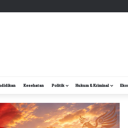
Kuasa Hukum Desak Polisi Segera Lakukan Digital Forensik HP Yanto Idorway dan Dua Saksi Kunci
ndidikan
Kesehatan
Politik
Hukum & Kriminal
Eko