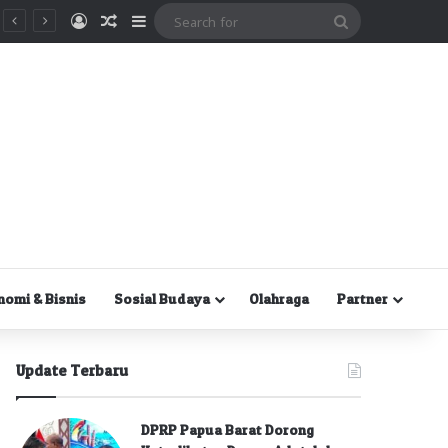
Masuk
Random Article
Sidebar
Search
for
nomi & Bisnis
Sosial Budaya
Olahraga
Partner
Update Terbaru
DPRP Papua Barat Dorong