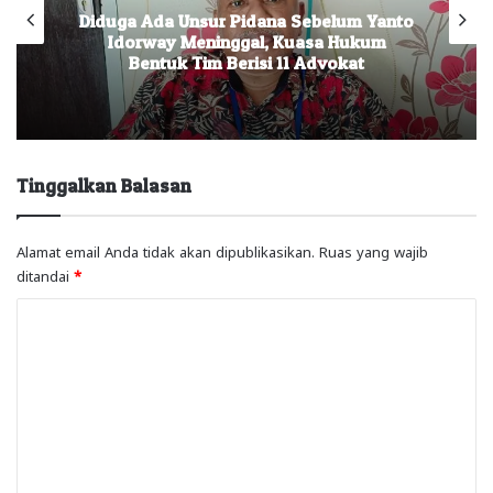
Diduga Ada Unsur Pidana Sebelum Yanto
Idorway Meninggal, Kuasa Hukum
Bentuk Tim Berisi 11 Advokat
Tinggalkan Balasan
Alamat email Anda tidak akan dipublikasikan.
Ruas yang wajib
ditandai
*
K
o
m
e
n
t