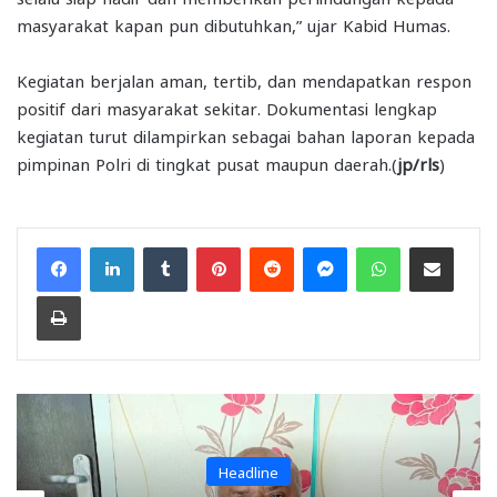
masyarakat kapan pun dibutuhkan,” ujar Kabid Humas.
Kegiatan berjalan aman, tertib, dan mendapatkan respon
positif dari masyarakat sekitar. Dokumentasi lengkap
kegiatan turut dilampirkan sebagai bahan laporan kepada
pimpinan Polri di tingkat pusat maupun daerah.(
jp/rls
)
Facebook
LinkedIn
Tumblr
Pinterest
Reddit
Messenger
WhatsApp
Share via Email
Print
Headline