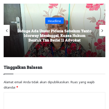
Headline
Diduga Ada Unsur Pidana Sebelum Yanto
Po
Idorway Meninggal, Kuasa Hukum
S
Bentuk Tim Berisi 11 Advokat
Tinggalkan Balasan
Alamat email Anda tidak akan dipublikasikan.
Ruas yang wajib
ditandai
*
K
o