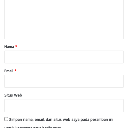
m
e
n
t
a
r
Nama
*
*
Email
*
Situs Web
Simpan nama, email, dan situs web saya pada peramban ini
untuk komentar saya berikutnya.