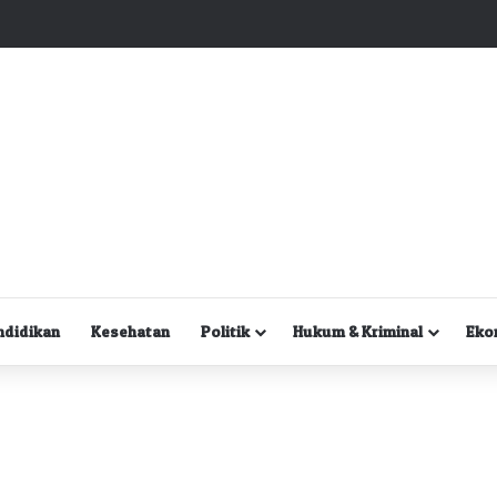
Kuasa Hukum Desak Polisi Segera Lakukan Digital Forensik HP Yanto Idorway dan Dua Saksi Kunci
ndidikan
Kesehatan
Politik
Hukum & Kriminal
Eko