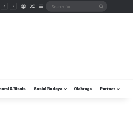
Masuk
Random Article
Sidebar
Search
for
nomi & Bisnis
Sosial Budaya
Olahraga
Partner