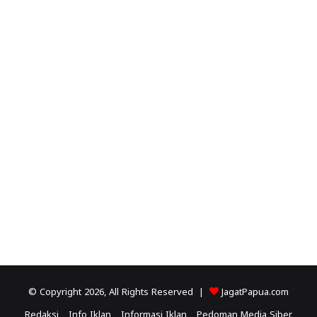
© Copyright 2026, All Rights Reserved |
JagatPapua.com
Redaksi
Info Iklan
Informasi Iklan
Pedoman Media Siber