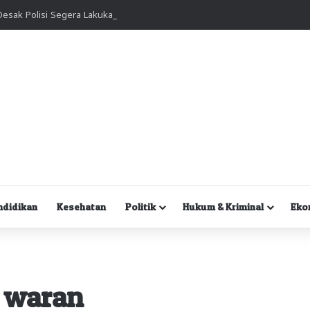
Kuasa Hukum Desak Polisi Segera Lakukan Digital Forensik HP Yanto Idorway dan Dua Saksi Kunci
ndidikan
Kesehatan
Politik
Hukum & Kriminal
Eko
i waran