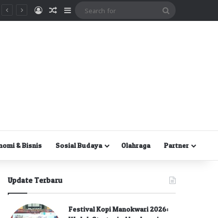
Masuk
Random Article
Sidebar
Search
for
nomi & Bisnis
Sosial Budaya
Olahraga
Partner
Update Terbaru
Festival Kopi Manokwari 2026: