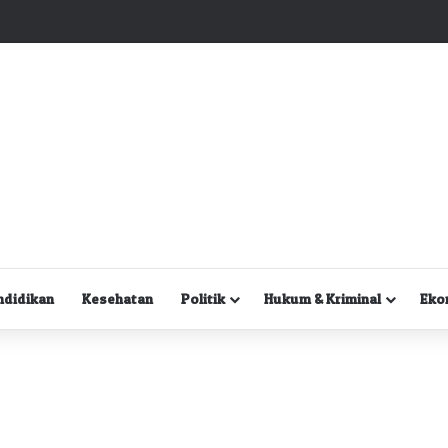
Kuasa Hukum Desak Polisi Segera Lakukan Digital Forensik HP Yanto Idorway dan Dua Saksi Kunci
ndidikan
Kesehatan
Politik
Hukum & Kriminal
Eko