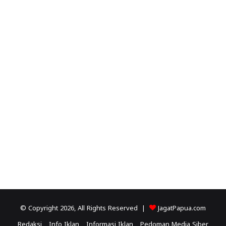
© Copyright 2026, All Rights Reserved |
JagatPapua.com
Redaksi
Info Iklan
Informasi Iklan
Pedoman Media Siber