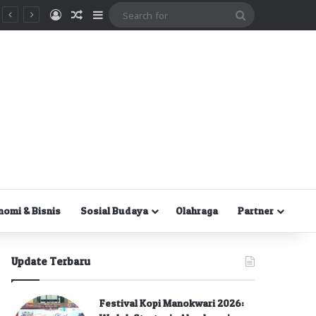
Masuk
Random Article
Sidebar
Search
for
nomi & Bisnis
Sosial Budaya
Olahraga
Partner
Update Terbaru
Festival Kopi Manokwari 2026: