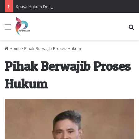
Kuasa Hukum Desak Polisi Segera Lakukan Digital Forensik HP Yanto Idorway dan Dua Saksi Kunci
Menu
Se
Home
/
Pihak Berwajib Proses Hukum
Pihak Berwajib Proses
Hukum